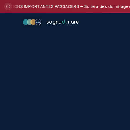
ATIONS IMPORTANTES PASSAGERS — Suite à des dommages subis par
sognu
di
mare