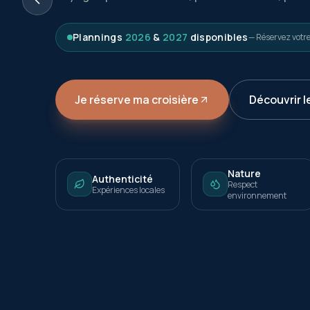
Plannings
2026
&
2027
disponibles
— Réservez votr
Je réserve ma croisière
Découvrir l
Nature
Authenticité
Respect
Expériences locales
environnement