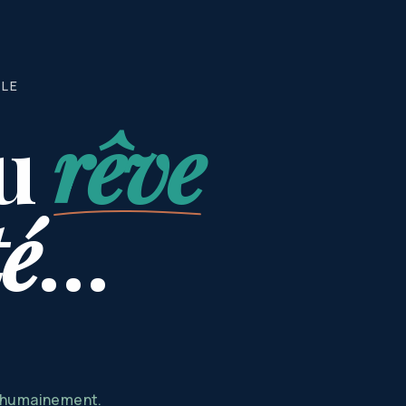
BLE
u
rêve
té
…
s humainement.