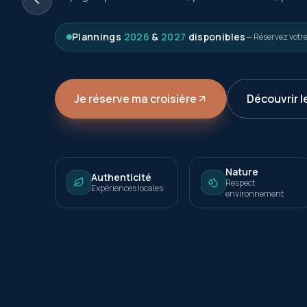
Plannings
2026
&
2027
disponibles
— Réservez votr
Je réserve ma croisière
Découvrir l
Nature
Authenticité
Respect
Expériences locales
environnement