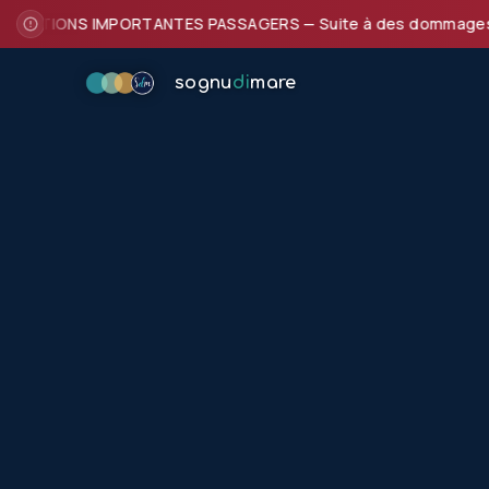
ATIONS IMPORTANTES PASSAGERS — Suite à des dommages subis pa
sognu
di
mare