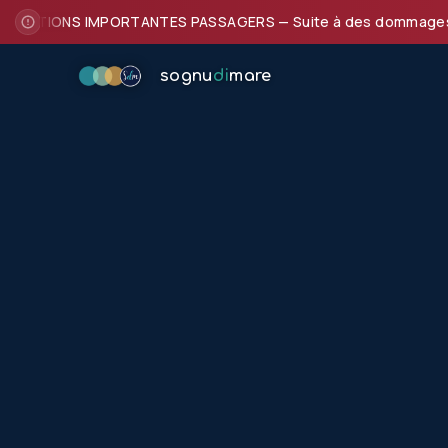
ATIONS IMPORTANTES PASSAGERS — Suite à des dommages subis par
sognu
di
mare