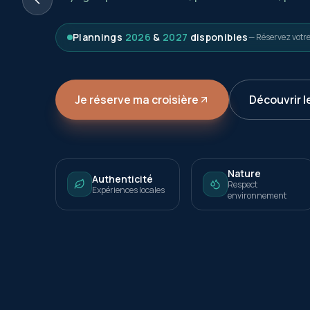
Plannings
2026
&
2027
disponibles
— Réservez votr
Je réserve ma croisière
Découvrir l
Nature
Authenticité
Respect
Expériences locales
environnement