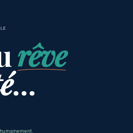
BLE
u
rêve
té
…
s humainement.