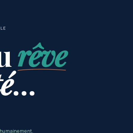
BLE
u
rêve
té
…
s humainement.