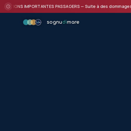
ATIONS IMPORTANTES PASSAGERS — Suite à des dommages subis pa
sognu
di
mare