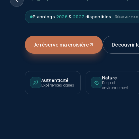
Plannings
2026
&
2027
disponibles
— Réservez votr
Je réserve ma croisière
Découvrir l
Nature
Authenticité
Respect
Expériences locales
environnement