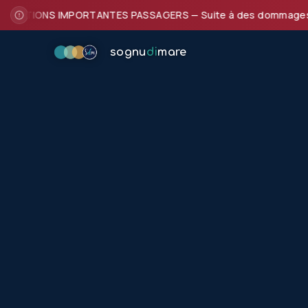
ATIONS IMPORTANTES PASSAGERS — Suite à des dommages subis pa
sognu
di
mare