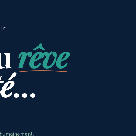
BLE
u
rêve
té
…
s humainement.