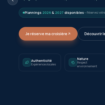
Plannings
2026
&
2027
disponibles
— Réservez votr
Je réserve ma croisière
Découvrir l
Nature
Authenticité
Respect
Expériences locales
environnement