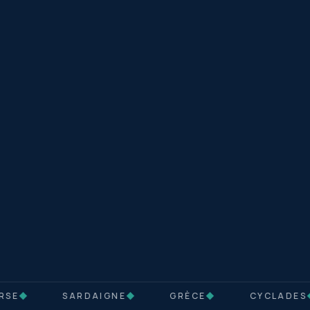
SE
◆
SARDAIGNE
◆
GRÈCE
◆
CYCLADES