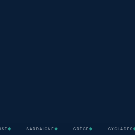
SE
◆
SARDAIGNE
◆
GRÈCE
◆
CYCLADES
◆