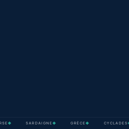
SE
◆
SARDAIGNE
◆
GRÈCE
◆
CYCLADES