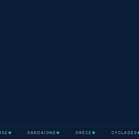
SE
◆
SARDAIGNE
◆
GRÈCE
◆
CYCLADES
◆