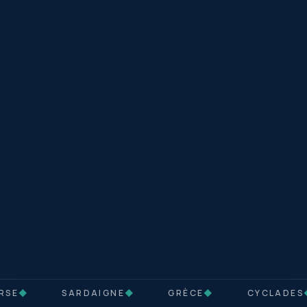
SE
◆
SARDAIGNE
◆
GRÈCE
◆
CYCLADES