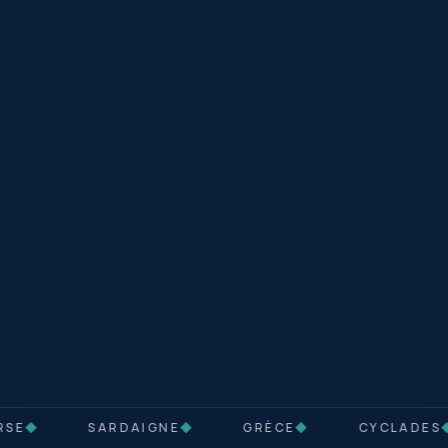
SE
◆
SARDAIGNE
◆
GRÈCE
◆
CYCLADES
◆