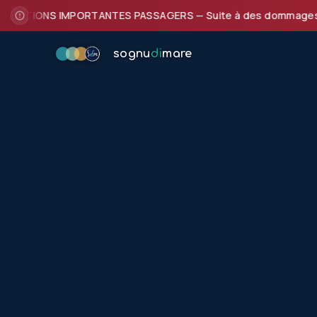
ATIONS IMPORTANTES PASSAGERS — Suite à des dommages subis par
sognu
di
mare