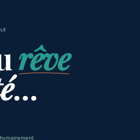
BLE
u
rêve
té
…
s humainement.