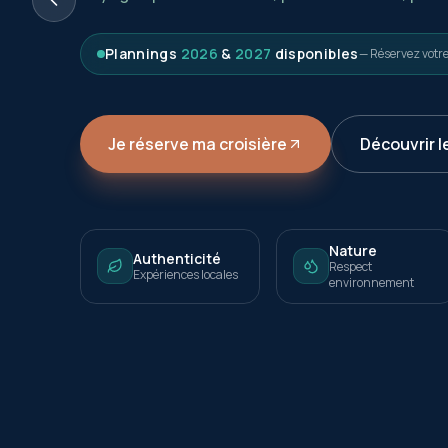
Plannings
2026
&
2027
disponibles
— Réservez votr
Je réserve ma croisière
Découvrir l
Nature
Authenticité
Respect
Expériences locales
environnement