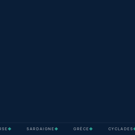
SE
◆
SARDAIGNE
◆
GRÈCE
◆
CYCLADES
◆