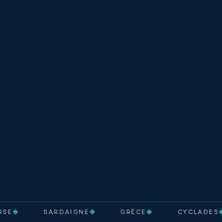
SE
◆
SARDAIGNE
◆
GRÈCE
◆
CYCLADES
◆